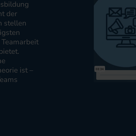
sbildung
ht der
 stellen
igsten
e Teamarbeit
ietet.
ne
eorie ist –
 Teams