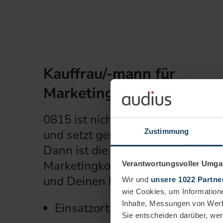
Kauffrau/-mann für
Marketingkommunikation
0815 ist nichts für dich? Du mö
Zustimmung
und setzt gerne Deine eigene kre
Dann ist die Ausbildung zum Kau
Marketingkommunikation genau da
Verantwortungsvoller Umgan
und Deinen Berufseinstieg.
Wir und
unsere 1022 Partne
wie Cookies, um Information
Inhalte, Messungen von Werb
Einsatzort: Weinstadt
Sie entscheiden darüber, wer