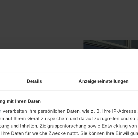
chtest Abwechslung
Details
Anzeigeneinstellungen
ativen Ideen um?
fmann (m/w/d) für
s richtige für Dich
g mit Ihren Daten
r
verarbeiten Ihre persönlichen Daten, wie z. B. Ihre IP-Adresse,
en auf Ihrem Gerät zu speichern und darauf zuzugreifen und so 
ung und Inhalten, Zielgruppenforschung sowie Entwicklung von
 Ihre Daten für welche Zwecke nutzt. Sie können Ihre Einwilligun