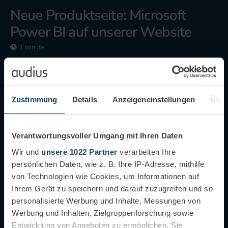
Neue Produktseite: Microsoft
E
g
Power BI auf unserer Website
A
Z
1 minute
a
Wir freuen uns, Ihnen die neue Produktseite
über Microsoft Power BI auf unserer Website
vorzustellen.
Zustimmung
Details
Anzeigeneinstellungen
Über
Di
nd
Ei
Mehr erfahren
ist
Meld
Verantwortungsvoller Umgang mit Ihren Daten
Ge
Wir und
unsere 1022 Partner
verarbeiten Ihre
Wa
persönlichen Daten, wie z. B. Ihre IP-Adresse, mithilfe
von Technologien wie Cookies, um Informationen auf
Ihrem Gerät zu speichern und darauf zuzugreifen und so
personalisierte Werbung und Inhalte, Messungen von
Werbung und Inhalten, Zielgruppenforschung sowie
Entwicklung von Angeboten zu ermöglichen. Sie