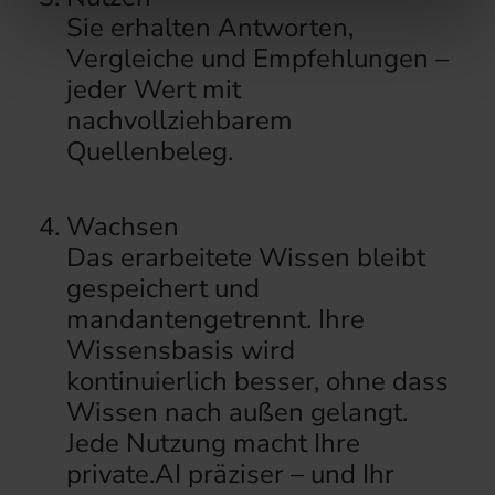
weiteren Daten zusammen, die Sie ihnen bereitgestellt
Sie erhalten Antworten,
haben oder die sie im Rahmen Ihrer Nutzung der Dienste
Vergleiche und Empfehlungen –
gesammelt haben.
jeder Wert mit
nachvollziehbarem
Quellenbeleg.
Wachsen
Das erarbeitete Wissen bleibt
gespeichert und
mandantengetrennt. Ihre
Wissensbasis wird
kontinuierlich besser, ohne dass
Wissen nach außen gelangt.
Jede Nutzung macht Ihre
private.AI präziser – und Ihr