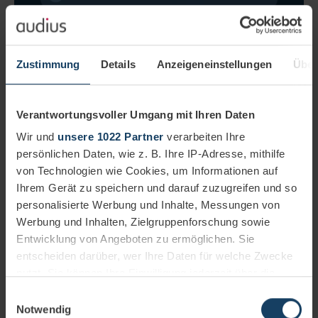
Zustimmung
Details
Anzeigeneinstellungen
Über
Verantwortungsvoller Umgang mit Ihren Daten
Wir und
unsere 1022 Partner
verarbeiten Ihre
persönlichen Daten, wie z. B. Ihre IP-Adresse, mithilfe
audius private.AI verwandelt Ihre Daten in nutzbares Wissen, das
von Technologien wie Cookies, um Informationen auf
mandantengetrennt gespeichert bleibt und mit jeder Nutzung wächst.
Die erste Analyse erarbeitet das Verständnis, jede weitere
Ihrem Gerät zu speichern und darauf zuzugreifen und so
Auswertung wird sofort schneller und präziser.
personalisierte Werbung und Inhalte, Messungen von
Werbung und Inhalten, Zielgruppenforschung sowie
Entwicklung von Angeboten zu ermöglichen. Sie
Wissen, das arbeitet – und
entscheiden darüber, wer Ihre Daten für welche Zwecke
im Haus bleibt
nutzt. Sie können Ihre Einwilligung jederzeit über die
Cookie-Erklärung oder durch Klicken auf das Privacy
Einwilligungsauswahl
Trigger Symbol ändern oder widerrufen
Notwendig