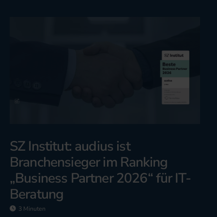
SZ Institut: audius ist
3
Branchensieger im Ranking
S
„Business Partner 2026“ für IT-
g
Beratung
D
M
3 Minuten