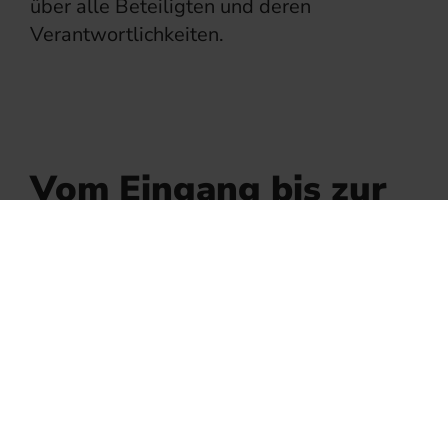
über alle Beteiligten und deren
Verantwortlichkeiten.
Vom Eingang bis zur
Einstellung:
Bewerbungsdaten
effizient managen
Sobald sich Bewerbende auf eine
Stellenausschreibung melden, können Sie