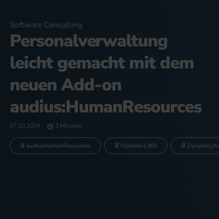
Software Consulting
Personalverwaltung
leicht gemacht mit dem
neuen Add-on
audius:HumanResources
07.10.2024
3 Minuten
audiusHumanResources
Dynamics365
DynamicsA