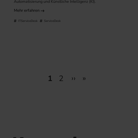
Automatisierung und Künstliche Intelligenz (KI).
Mehr erfahren
ITServiceDesk
ServiceDesk
Seitennummerierung
››
»
1
2
Next page
Last page
Seite
Seite