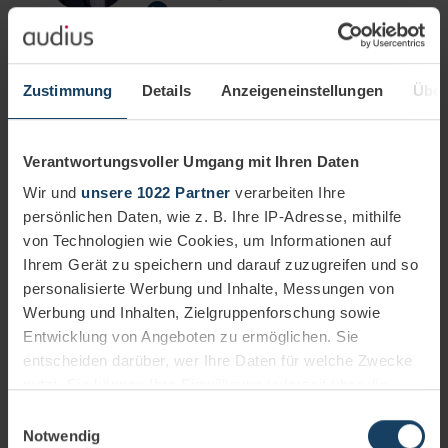
20.08.2025
5 Minuten
Heute ist die IT nicht mehr bloß Werkzeug, sondern
Schaltzentrale.
Zustimmung
Details
Anzeigeneinstellungen
Über
Mehr erfahren
Effizienz
ITServiceDesk
Verantwortungsvoller Umgang mit Ihren Daten
Wir und
unsere 1022 Partner
verarbeiten Ihre
persönlichen Daten, wie z. B. Ihre IP-Adresse, mithilfe
von Technologien wie Cookies, um Informationen auf
Ihrem Gerät zu speichern und darauf zuzugreifen und so
personalisierte Werbung und Inhalte, Messungen von
Werbung und Inhalten, Zielgruppenforschung sowie
Entwicklung von Angeboten zu ermöglichen. Sie
entscheiden darüber, wer Ihre Daten für welche Zwecke
nutzt. Sie können Ihre Einwilligung jederzeit über die
Cookie-Erklärung oder durch Klicken auf das Privacy
Einwilligungsauswahl
Trigger Symbol ändern oder widerrufen
Notwendig