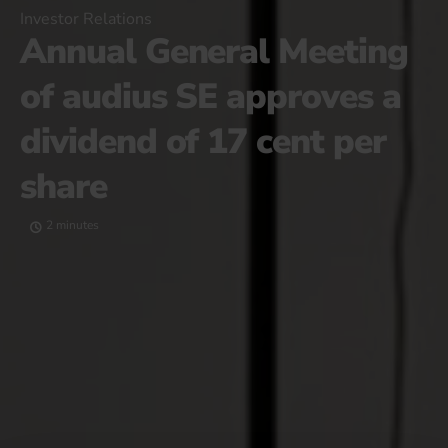
Investor Relations
Annual General Meeting
of audius SE approves a
dividend of 17 cent per
share
2 minutes