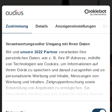
Zustimmung
Details
Anzeigeneinstellungen
Über
Verantwortungsvoller Umgang mit Ihren Daten
Wir und
unsere 1022 Partner
verarbeiten Ihre
persönlichen Daten, wie z. B. Ihre IP-Adresse, mithilfe
von Technologien wie Cookies, um Informationen auf
Ihrem Gerät zu speichern und darauf zuzugreifen und so
personalisierte Werbung und Inhalte, Messungen von
Werbung und Inhalten, Zielgruppenforschung sowie
Entwicklung von Angeboten zu ermöglichen. Sie
entscheiden darüber, wer Ihre Daten für welche Zwecke
nutzt. Sie können Ihre Einwilligung jederzeit über die
Cookie-Erklärung oder durch Klicken auf das Privacy
Einwilligungsauswahl
Trigger Symbol ändern oder widerrufen