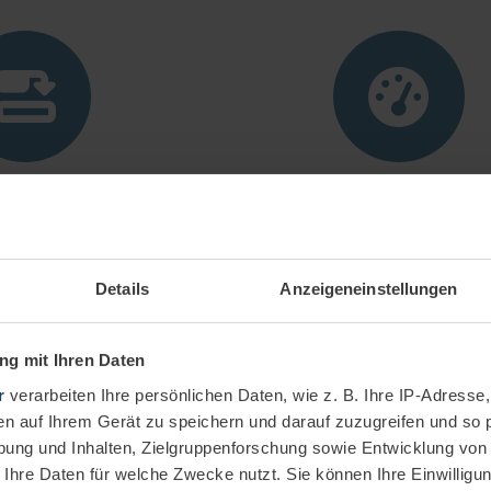
 integration
Versatile applicat
orts and documents
From sales to training, pe
thin Dynamics 365
wherever documents are n
Details
Anzeigeneinstellungen
dia disruptions.
g mit Ihren Daten
r
verarbeiten Ihre persönlichen Daten, wie z. B. Ihre IP-Adresse,
en auf Ihrem Gerät zu speichern und darauf zuzugreifen und so 
ung und Inhalten, Zielgruppenforschung sowie Entwicklung von
 Ihre Daten für welche Zwecke nutzt. Sie können Ihre Einwilligun