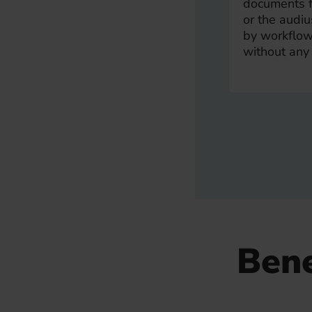
documents f
or the audiu
by workflow
without any 
Bene