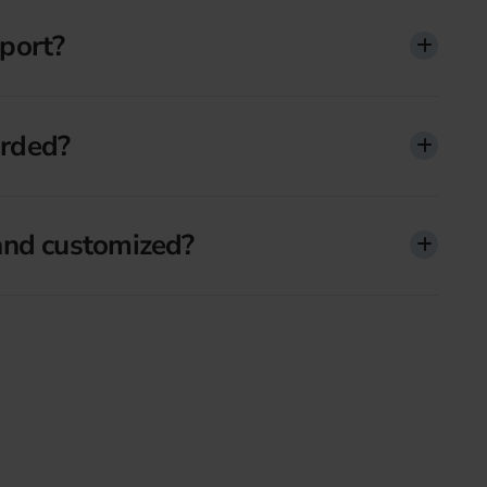
port?
arded?
and customized?