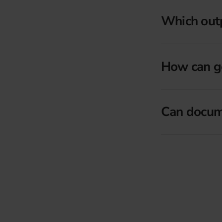
Which outp
How can g
Can docume