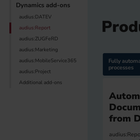
Dynamics add-ons
audius:DATEV
Prod
audius:Report
audius:ZUGFeRD
audius:Marketing
Fully autom
audius:MobileService365
processes
audius:Project
Additional add-ons
Autom
Docume
from 
audius:Repo