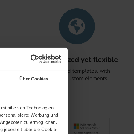
ion
Standardized yet flexible
rfect
Centralized templates, with
eeded.
optional custom elements.
Über Cookies
 mithilfe von Technologien
personalisierte Werbung und
 Angeboten zu ermöglichen.
g jederzeit über die Cookie-