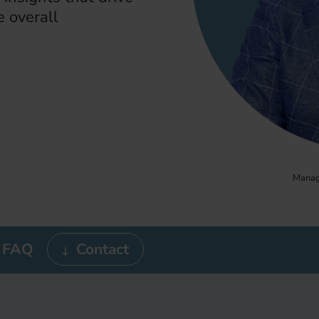
e overall
Managi
FAQ
Contact