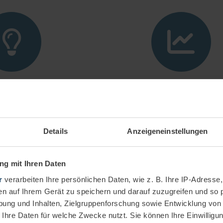
ecision making
Optimized sales 
marketing strateg
ng CRM data into
ble insights.
Analysis of trends, demog
Details
Anzeigeneinstellungen
data, campaign effective
g mit Ihren Daten
r
verarbeiten Ihre persönlichen Daten, wie z. B. Ihre IP-Adresse,
en auf Ihrem Gerät zu speichern und darauf zuzugreifen und so 
ung und Inhalten, Zielgruppenforschung sowie Entwicklung von
 Ihre Daten für welche Zwecke nutzt. Sie können Ihre Einwilligun