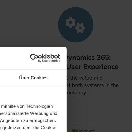
and
BI and Dynamics 365:
ies
Seamless User Experience
raphic
Increase the value and
Über Cookies
ness.
effectiveness of both systems in the
company.
 mithilfe von Technologien
personalisierte Werbung und
 Angeboten zu ermöglichen.
g jederzeit über die Cookie-