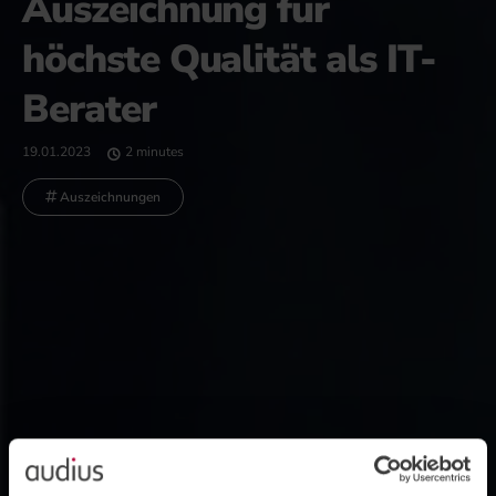
Auszeichnung für
höchste Qualität als IT-
Berater
19.01.2023
2 minutes
Auszeichnungen