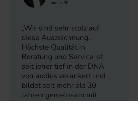
audius SE
„Wir sind sehr stolz auf
diese Auszeichnung.
Höchste Qualität in
Beratung und Service ist
seit jeher tief in der DNA
von audius verankert und
bildet seit mehr als 30
Jahren gemeinsam mit
Innovationskraft und
wirtschaftlicher
Performance den Kompass
für jede Entscheidung im