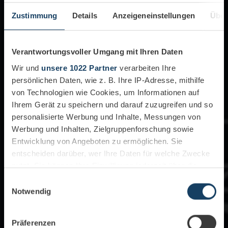
Zustimmung
Details
Anzeigeneinstellungen
Über
Verantwortungsvoller Umgang mit Ihren Daten
Wir und
unsere 1022 Partner
verarbeiten Ihre
persönlichen Daten, wie z. B. Ihre IP-Adresse, mithilfe
von Technologien wie Cookies, um Informationen auf
Ihrem Gerät zu speichern und darauf zuzugreifen und so
personalisierte Werbung und Inhalte, Messungen von
Werbung und Inhalten, Zielgruppenforschung sowie
Entwicklung von Angeboten zu ermöglichen. Sie
entscheiden darüber, wer Ihre Daten für welche Zwecke
nutzt. Sie können Ihre Einwilligung jederzeit über die
Cookie-Erklärung oder durch Klicken auf das Privacy
Einwilligungsauswahl
Trigger Symbol ändern oder widerrufen
Notwendig
Wenn Sie es erlauben, würden wir auch gerne:
Präferenzen