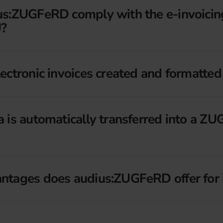
us:ZUGFeRD comply with the e-invoicin
U?
ectronic invoices created and formatte
 is automatically transferred into a 
tages does audius:ZUGFeRD offer for i