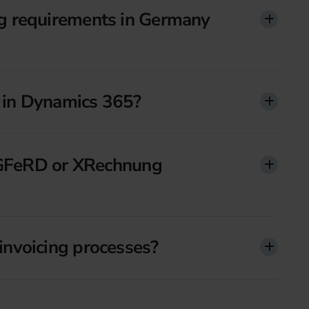
g requirements in Germany
d in Dynamics 365?
ZUGFeRD or XRechnung
nvoicing processes?