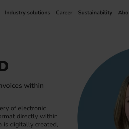
Industry solutions
Career
Sustainability
Abo
RD
nvoices within
ry of electronic
rmat directly within
is digitally created,