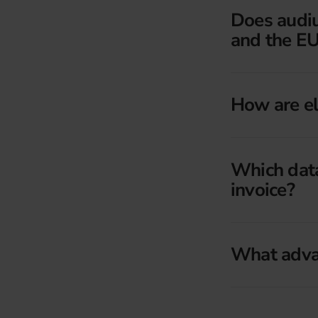
Does audi
and the E
How are el
Which data
invoice?
What advan