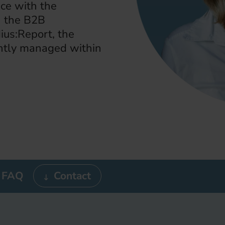
nce with the
in the B2B
ius:Report, the
iently managed within
FAQ
Contact