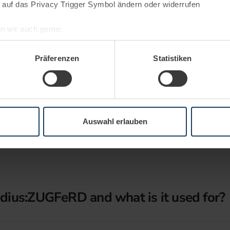
 auf das Privacy Trigger Symbol ändern oder widerrufen
n wir auch gerne:
re geografische Lage erfassen, welche bis auf einige Meter gen
es Scannen nach bestimmten Merkmalen (Fingerprinting) identifi
Präferenzen
Statistiken
ie Ihre persönlichen Daten verarbeitet werden, und legen Sie I
nhalte und Anzeigen zu personalisieren, Funktionen für soziale
Website zu analysieren. Außerdem geben wir Informationen zu I
Auswahl erlauben
r soziale Medien, Werbung und Analysen weiter. Unsere Partner
 Daten zusammen, die Sie ihnen bereitgestellt haben oder die s
n.
dius:ZUGFeRD and what is it used for?