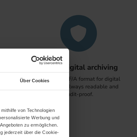
ing
Secure digital archiving
Output in PDF/A format for digital
Über Cookies
archiving - always readable and
essed,
audit-proof.
tured
and with
 mithilfe von Technologien
personalisierte Werbung und
 Angeboten zu ermöglichen.
g jederzeit über die Cookie-