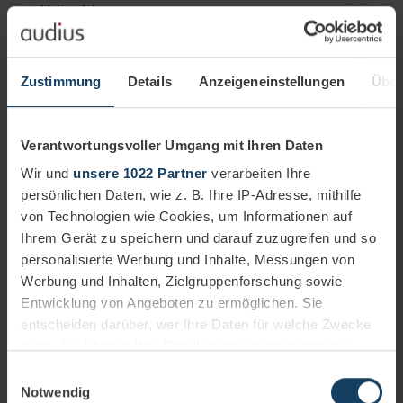
Mehr erfahren
CorporateNews
Zustimmung
Details
Anzeigeneinstellungen
Über
Verantwortungsvoller Umgang mit Ihren Daten
Wir und
unsere 1022 Partner
verarbeiten Ihre
persönlichen Daten, wie z. B. Ihre IP-Adresse, mithilfe
von Technologien wie Cookies, um Informationen auf
Ihrem Gerät zu speichern und darauf zuzugreifen und so
personalisierte Werbung und Inhalte, Messungen von
Werbung und Inhalten, Zielgruppenforschung sowie
Entwicklung von Angeboten zu ermöglichen. Sie
entscheiden darüber, wer Ihre Daten für welche Zwecke
nutzt. Sie können Ihre Einwilligung jederzeit über die
Investor Relations
Cookie-Erklärung oder durch Klicken auf das Privacy
Einwilligungsauswahl
audius wächst in 2024 organisch um 7,4 % / sehr
Trigger Symbol ändern oder widerrufen
Notwendig
starker operativer Cashflow und Auftragsbestand