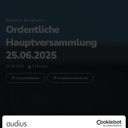
Investor Relations
Ordentliche
Hauptversammlung
25.06.2025
25.06.2025
2 Minuten
CorporateNews
Hauptversammlung