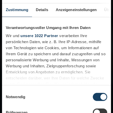
Zustimmung
Details
Anzeigeneinstellungen
Über
Verantwortungsvoller Umgang mit Ihren Daten
Wir und
unsere 1022 Partner
verarbeiten Ihre
persönlichen Daten, wie z. B. Ihre IP-Adresse, mithilfe
von Technologien wie Cookies, um Informationen auf
Ihrem Gerät zu speichern und darauf zuzugreifen und so
personalisierte Werbung und Inhalte, Messungen von
Werbung und Inhalten, Zielgruppenforschung sowie
Entwicklung von Angeboten zu ermöglichen. Sie
entscheiden darüber, wer Ihre Daten für welche Zwecke
nutzt. Sie können Ihre Einwilligung jederzeit über die
Cookie-Erklärung oder durch Klicken auf das Privacy
Einwilligungsauswahl
Trigger Symbol ändern oder widerrufen
Notwendig
Wenn Sie es erlauben, würden wir auch gerne:
Präferenzen