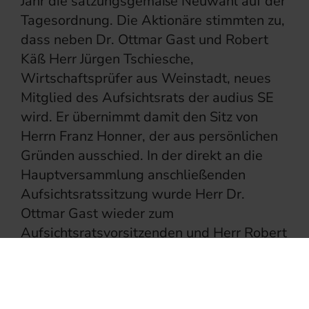
Jahr die satzungsgemäße Neuwahl auf der
Tagesordnung. Die Aktionäre stimmten zu,
dass neben Dr. Ottmar Gast und Robert
Käß Herr Jürgen Tschiesche,
Wirtschaftsprüfer aus Weinstadt, neues
Mitglied des Aufsichtsrats der audius SE
wird. Er übernimmt damit den Sitz von
Herrn Franz Honner, der aus persönlichen
Gründen ausschied. In der direkt an die
Hauptversammlung anschließenden
Aufsichtsratssitzung wurde Herr Dr.
Ottmar Gast wieder zum
Aufsichtsratsvorsitzenden und Herr Robert
Käß zu dessen Stellvertreter gewählt. Der
Aufsichtsrat trat somit gestern seine
Amtsperiode von 4 Jahren in dieser neuen