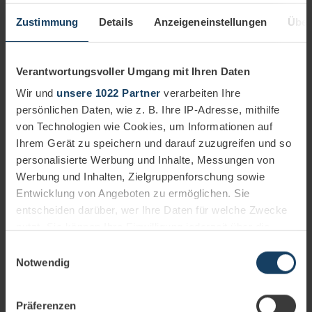
Zustimmung
Details
Anzeigeneinstellungen
Über
MiFid-compliant documentation, German Money
Laundering Act/KYC audit
Verantwortungsvoller Umgang mit Ihren Daten
Support with the implementation of industry-
specific legal requirements.
Wir und
unsere 1022 Partner
verarbeiten Ihre
persönlichen Daten, wie z. B. Ihre IP-Adresse, mithilfe
von Technologien wie Cookies, um Informationen auf
Ihrem Gerät zu speichern und darauf zuzugreifen und so
personalisierte Werbung und Inhalte, Messungen von
Werbung und Inhalten, Zielgruppenforschung sowie
Entwicklung von Angeboten zu ermöglichen. Sie
entscheiden darüber, wer Ihre Daten für welche Zwecke
nutzt. Sie können Ihre Einwilligung jederzeit über die
Cookie-Erklärung oder durch Klicken auf das Privacy
FAQ
Einwilligungsauswahl
Trigger Symbol ändern oder widerrufen
Notwendig
Wenn Sie es erlauben, würden wir auch gerne:
Präferenzen