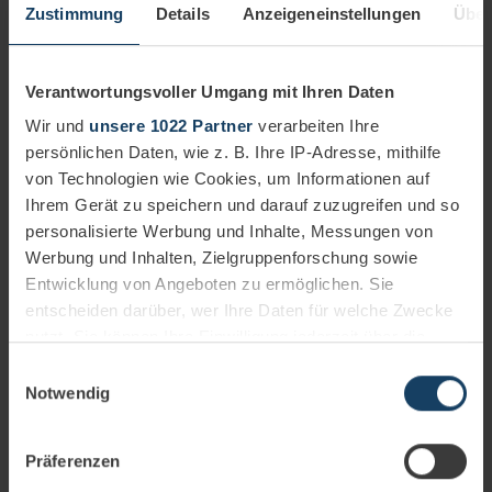
02.08.2024
3 minutes
Zustimmung
Details
Anzeigeneinstellungen
Über
audius bildet mit der modular aufgebauten Lösung
audius:RealEstate genau das Geschäftsmodell derjenigen
Branchen ab, die mit Immobilien zu tun haben.
Verantwortungsvoller Umgang mit Ihren Daten
Mehr erfahren
Wir und
unsere 1022 Partner
verarbeiten Ihre
audiusFinance
audiusRealEstate
Wohnungswirtschaft
persönlichen Daten, wie z. B. Ihre IP-Adresse, mithilfe
von Technologien wie Cookies, um Informationen auf
Ihrem Gerät zu speichern und darauf zuzugreifen und so
personalisierte Werbung und Inhalte, Messungen von
Werbung und Inhalten, Zielgruppenforschung sowie
Entwicklung von Angeboten zu ermöglichen. Sie
entscheiden darüber, wer Ihre Daten für welche Zwecke
nutzt. Sie können Ihre Einwilligung jederzeit über die
Cookie-Erklärung oder durch Klicken auf das Privacy
Einwilligungsauswahl
Trigger Symbol ändern oder widerrufen
Notwendig
Wenn Sie es erlauben, würden wir auch gerne:
Präferenzen
Informationen über Ihre geografische Lage