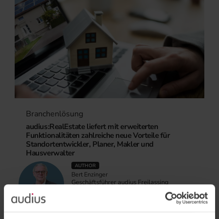
Branchenlösung
audius:RealEstate liefert mit erweiterten
Funktionalitäten zahlreiche neue Vorteile für
Standortentwickler, Planer, Makler und
Hausverwalter
AUTHOR
Bert Enzinger
Geschäftsführer audius Freilassing
+49 (8654) 4608 - 12
Read more