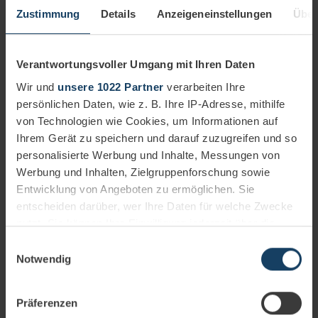
Zustimmung
Details
Anzeigeneinstellungen
Über
Verantwortungsvoller Umgang mit Ihren Daten
Wir und
unsere 1022 Partner
verarbeiten Ihre
persönlichen Daten, wie z. B. Ihre IP-Adresse, mithilfe
von Technologien wie Cookies, um Informationen auf
Ihrem Gerät zu speichern und darauf zuzugreifen und so
personalisierte Werbung und Inhalte, Messungen von
Werbung und Inhalten, Zielgruppenforschung sowie
Entwicklung von Angeboten zu ermöglichen. Sie
entscheiden darüber, wer Ihre Daten für welche Zwecke
nutzt. Sie können Ihre Einwilligung jederzeit über die
Network Engineer
Cookie-Erklärung oder durch Klicken auf das Privacy
Einwilligungsauswahl
17.03.2026
Mehr erfahren
Trigger Symbol ändern oder widerrufen
Notwendig
Wenn Sie es erlauben, würden wir auch gerne:
Präferenzen
Informationen über Ihre geografische Lage