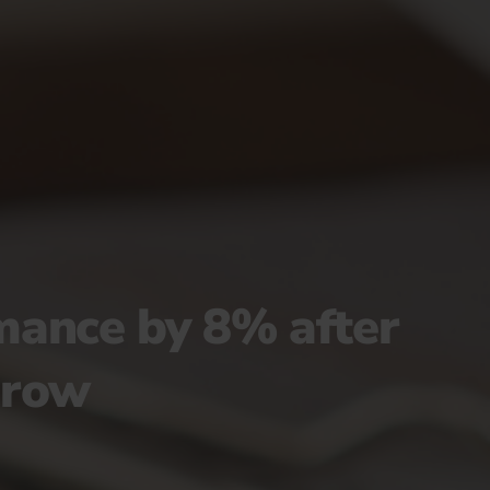
rmance by 8% after
grow