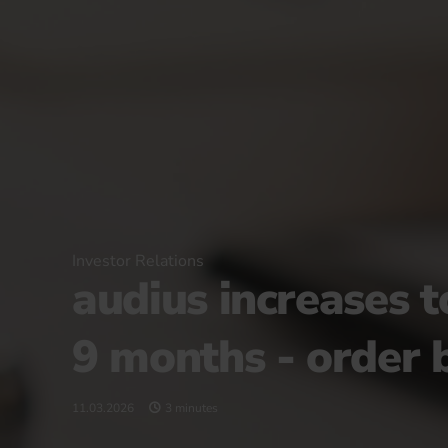
Investor Relations
audius increases 
9 months - order 
11.03.2026
3 minutes