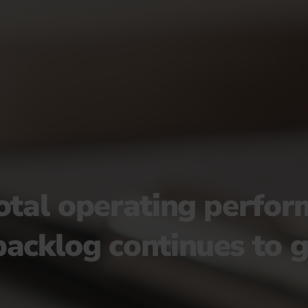
total operating perfo
backlog continues to 