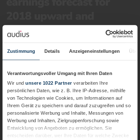
earnings forecast for
2018 upward and
provides outlook for
2019
Zustimmung
Details
Anzeigeneinstellungen
Über
1 minute
Verantwortungsvoller Umgang mit Ihren Daten
Wir und
unsere 1022 Partner
verarbeiten Ihre
persönlichen Daten, wie z. B. Ihre IP-Adresse, mithilfe
von Technologien wie Cookies, um Informationen auf
Ihrem Gerät zu speichern und darauf zuzugreifen und so
personalisierte Werbung und Inhalte, Messungen von
Werbung und Inhalten, Zielgruppenforschung sowie
Entwicklung von Angeboten zu ermöglichen. Sie
entscheiden darüber, wer Ihre Daten für welche Zwecke