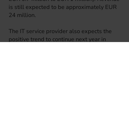
is still expected to be approximately EUR
24 million.
The IT service provider also expects the
positive trend to continue next year in
2019. The Board anticipates revenue of
more than EUR 26 million. The EBITDA is
in turn expected to grow
disproportionately to at least EUR 1.5
million.
IT Competence Group SE
Investor Relations
Phone: +49 89-244118-300
Fax: +49 89-244118-310