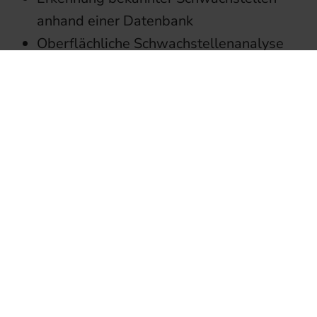
anhand einer Datenbank
Oberflächliche Schwachstellenanalyse
ohne tiefgehende Tests
Schnelle Ergebnisse mit Priorisierung
von Risiken
Ein Schwachstellen-Scan ist besonders
nützlich für regelmäßige
Sicherheitsüberprüfungen, da er wenig
Zeit und Ressourcen erfordert. Allerdings
kann er keine Exploits simulieren oder
komplexe Angriffsszenarien analysieren.