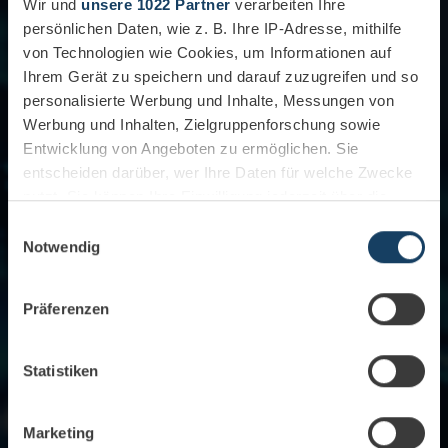
Wir und
unsere 1022 Partner
verarbeiten Ihre
persönlichen Daten, wie z. B. Ihre IP-Adresse, mithilfe
von Technologien wie Cookies, um Informationen auf
Ihrem Gerät zu speichern und darauf zuzugreifen und so
personalisierte Werbung und Inhalte, Messungen von
Werbung und Inhalten, Zielgruppenforschung sowie
Entwicklung von Angeboten zu ermöglichen. Sie
entscheiden darüber, wer Ihre Daten für welche Zwecke
nutzt. Sie können Ihre Einwilligung jederzeit über die
Cookie-Erklärung oder durch Klicken auf das Privacy
Einwilligungsauswahl
Trigger Symbol ändern oder widerrufen
Notwendig
Wenn Sie es erlauben, würden wir auch gerne:
Präferenzen
Informationen über Ihre geografische Lage
erfassen, welche bis auf einige Meter genau sein
können
Statistiken
Ihr Gerät durch aktives Scannen nach
bestimmten Merkmalen (Fingerprinting) identifizieren
Marketing
Erfahren Sie mehr darüber, wie Ihre persönlichen Daten