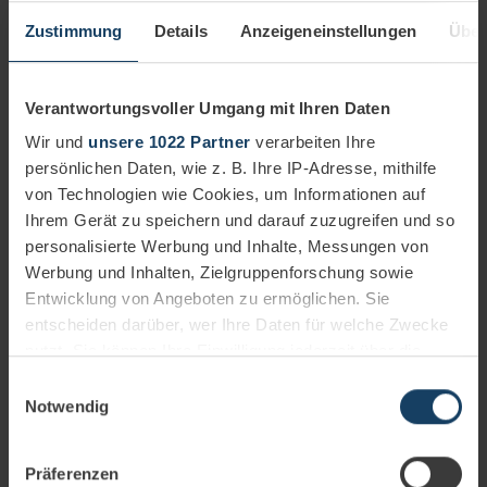
Zustimmung
Details
Anzeigeneinstellungen
Über
Individualsoftware
Verantwortungsvoller Umgang mit Ihren Daten
Java Kompetenz seit über 30 Jahren: Innovation und
Kompetenz in der Java Entwicklung
Wir und
unsere 1022 Partner
verarbeiten Ihre
persönlichen Daten, wie z. B. Ihre IP-Adresse, mithilfe
AUTOR
von Technologien wie Cookies, um Informationen auf
Martin Weiss
Head Software Engineering and
Ihrem Gerät zu speichern und darauf zuzugreifen und so
Consulting Ergonomics AG
personalisierte Werbung und Inhalte, Messungen von
Biographie
Werbung und Inhalten, Zielgruppenforschung sowie
22.12.2025
4 Minuten
Entwicklung von Angeboten zu ermöglichen. Sie
Erfolgsfaktoren wie Stabilität, Skalierbarkeit und Sicherheit
entscheiden darüber, wer Ihre Daten für welche Zwecke
stehen im Zentrum jeder Java Softwareentwicklung von
nutzt. Sie können Ihre Einwilligung jederzeit über die
audius.
Cookie-Erklärung oder durch Klicken auf das Privacy
Einwilligungsauswahl
Mehr erfahren
Trigger Symbol ändern oder widerrufen
Notwendig
Finance
Individualsoftware
Wenn Sie es erlauben, würden wir auch gerne:
Präferenzen
Informationen über Ihre geografische Lage