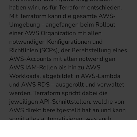
haben wir uns für Terraform entschieden.
Mit Terraform kann die gesamte AWS-
Umgebung - angefangen beim Rollout
einer AWS Organization mit allen
notwendigen Konfigurationen und
Richtlinien (SCPs), der Bereitstellung eines
AWS-Accounts mit allen notwendigen
AWS IAM-Rollen bis hin zu AWS
Workloads, abgebildet in AWS-Lambda
und AWS RDS – ausgerollt und verwaltet
werden. Terraform spricht dabei die
jeweiligen API-Schnittstellen, welche von
AWS direkt bereitgestellt hat an und kann
somit alles automatisieren, was auch
durch manuelle Tasks in der AWS
Management Console realisiert werden