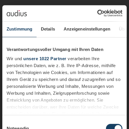
Zustimmung
Details
Anzeigeneinstellungen
Über
Verantwortungsvoller Umgang mit Ihren Daten
Wir und
unsere 1022 Partner
verarbeiten Ihre
persönlichen Daten, wie z. B. Ihre IP-Adresse, mithilfe
von Technologien wie Cookies, um Informationen auf
Ihrem Gerät zu speichern und darauf zuzugreifen und so
personalisierte Werbung und Inhalte, Messungen von
Werbung und Inhalten, Zielgruppenforschung sowie
Entwicklung von Angeboten zu ermöglichen. Sie
entscheiden darüber, wer Ihre Daten für welche Zwecke
nutzt. Sie können Ihre Einwilligung jederzeit über die
Cookie-Erklärung oder durch Klicken auf das Privacy
Einwilligungsauswahl
Trigger Symbol ändern oder widerrufen
Notwendig