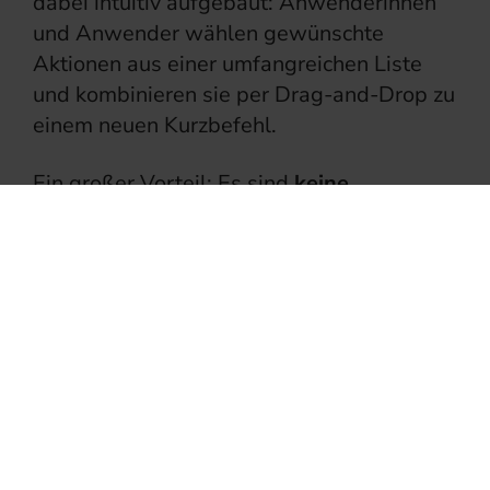
dabei intuitiv aufgebaut: Anwenderinnen
und Anwender wählen gewünschte
Aktionen aus einer umfangreichen Liste
und kombinieren sie per Drag-and-Drop zu
einem neuen Kurzbefehl.
Ein großer Vorteil: Es sind
keine
Programmierkenntnisse erforderlich. Die
integrierte Galerie bietet zahlreiche
vorgefertigte Kurzbefehle für typische
Anwendungsfälle – von der schnellen
PDF-Erstellung bis hin zum Versand von
Statusmeldungen. Über die iCloud lassen
sich diese Kurzbefehle einfach mit
Kolleginnen und Kollegen teilen, was die
Zusammenarbeit im Team weiter
vereinfacht.