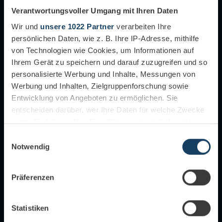
Verantwortungsvoller Umgang mit Ihren Daten
Wir und
unsere 1022 Partner
verarbeiten Ihre
persönlichen Daten, wie z. B. Ihre IP-Adresse, mithilfe
von Technologien wie Cookies, um Informationen auf
Ihrem Gerät zu speichern und darauf zuzugreifen und so
personalisierte Werbung und Inhalte, Messungen von
Werbung und Inhalten, Zielgruppenforschung sowie
Entwicklung von Angeboten zu ermöglichen. Sie
entscheiden darüber, wer Ihre Daten für welche Zwecke
nutzt. Sie können Ihre Einwilligung jederzeit über die
Cookie-Erklärung oder durch Klicken auf das Privacy
Einwilligungsauswahl
Trigger Symbol ändern oder widerrufen
Notwendig
Wenn Sie es erlauben, würden wir auch gerne:
Präferenzen
Informationen über Ihre geografische Lage
erfassen, welche bis auf einige Meter genau sein
können
Statistiken
Ihr Gerät durch aktives Scannen nach