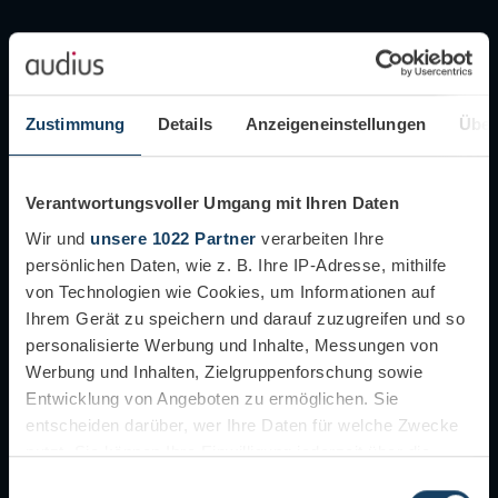
Zustimmung
Details
Anzeigeneinstellungen
Über
Verantwortungsvoller Umgang mit Ihren Daten
Wir und
unsere 1022 Partner
verarbeiten Ihre
persönlichen Daten, wie z. B. Ihre IP-Adresse, mithilfe
von Technologien wie Cookies, um Informationen auf
Ihrem Gerät zu speichern und darauf zuzugreifen und so
personalisierte Werbung und Inhalte, Messungen von
Werbung und Inhalten, Zielgruppenforschung sowie
Entwicklung von Angeboten zu ermöglichen. Sie
entscheiden darüber, wer Ihre Daten für welche Zwecke
nutzt. Sie können Ihre Einwilligung jederzeit über die
Cookie-Erklärung oder durch Klicken auf das Privacy
Einwilligungsauswahl