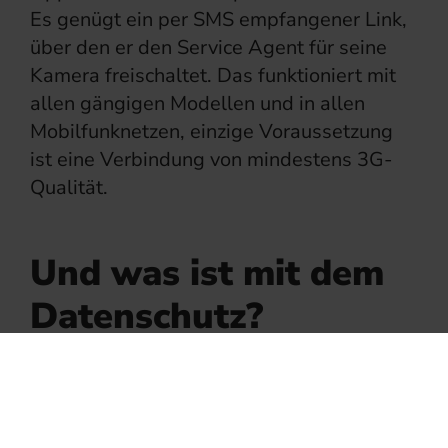
Es genügt ein per SMS empfangener Link,
über den er den Service Agent für seine
Kamera freischaltet. Das funktioniert mit
allen gängigen Modellen und in allen
Mobilfunknetzen, einzige Voraussetzung
ist eine Verbindung von mindestens 3G-
Qualität.
Und was ist mit dem
Datenschutz?
Durch einzelne Einstellungen kann der
Kunde genau definieren, wofür er den