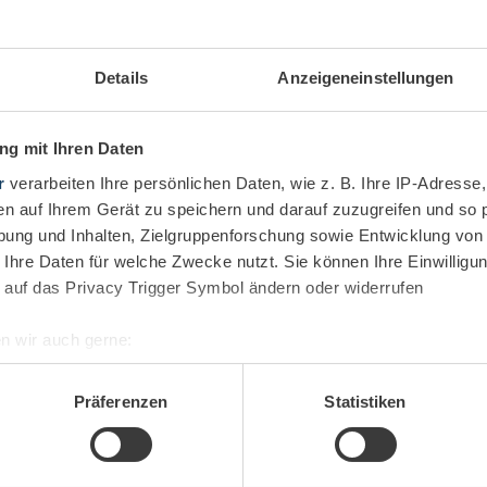
Details
Anzeigeneinstellungen
e Management
s Ticketmanagement
oft Dynamics 365
g mit Ihren Daten
rvice: Priorisierung,
r
verarbeiten Ihre persönlichen Daten, wie z. B. Ihre IP-Adresse,
und der Shift-Left-
en auf Ihrem Gerät zu speichern und darauf zuzugreifen und so 
ung und Inhalten, Zielgruppenforschung sowie Entwicklung von
AUTOR
 Ihre Daten für welche Zwecke nutzt. Sie können Ihre Einwilligun
ristian Schilling
 auf das Privacy Trigger Symbol ändern oder widerrufen
schäftsbereichsleiter
ftware & IT-Consulting
49 (7151) 369 00 - 289
n wir auch gerne:
ographie
re geografische Lage erfassen, welche bis auf einige Meter gen
es Scannen nach bestimmten Merkmalen (Fingerprinting) identifi
Präferenzen
Statistiken
7 Minuten
ie Ihre persönlichen Daten verarbeitet werden, und legen Sie I
Vielzahl von Tickets jeden
t es wichtig diese richtig zu