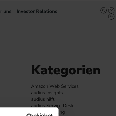
r uns
Investor Relations
Kategorien
Amazon Web Services
audius Insights
audius hilft
audius Service Desk
Branchenlösung