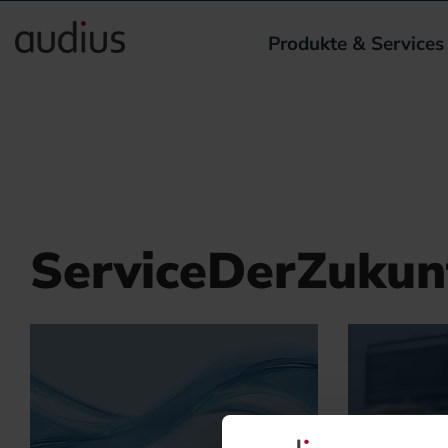
Produkte & Services
ServiceDerZukun