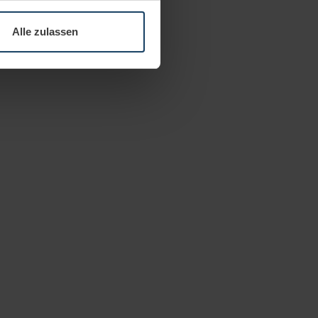
 Medien anbieten zu können
hrer Verwendung unserer
Alle zulassen
 führen diese Informationen
ie im Rahmen Ihrer Nutzung