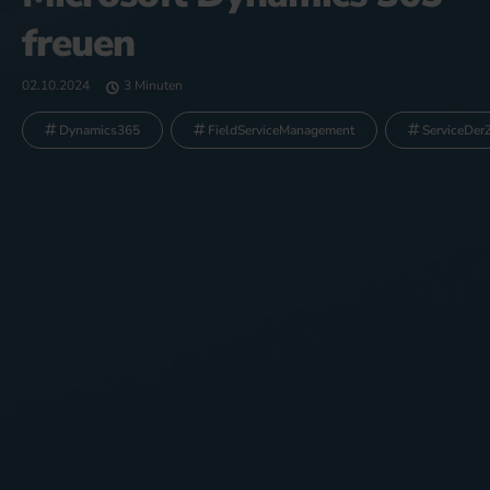
freuen
02.10.2024
3 Minuten
Dynamics365
FieldServiceManagement
ServiceDer