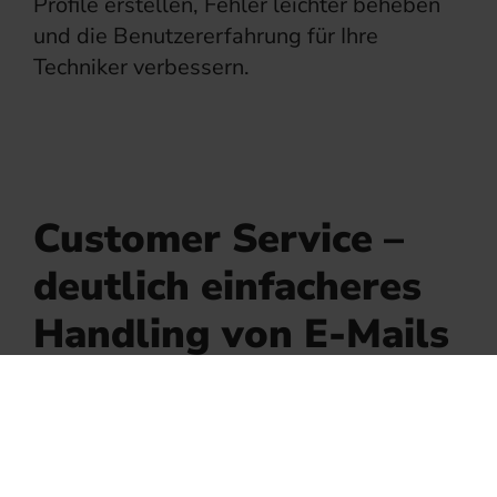
Profile erstellen, Fehler leichter beheben
und die Benutzererfahrung für Ihre
Techniker verbessern.
Customer Service –
deutlich einfacheres
Handling von E-Mails
Oft sind es die kleinen Dinge, die in der
täglichen Arbeit echte Erleichterungen
bringen. Das gilt auch für unsere