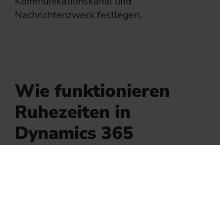
Kommunikationskanal und
Nachrichtenzweck festlegen.
Wie funktionieren
Ruhezeiten in
Dynamics 365
Customer Insights?
Beim Einrichten neuer Ruhezeiten in den
Einstellungen von Customer Journeys