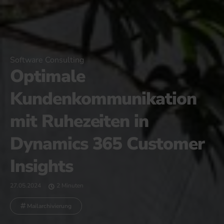
Software Consulting
Optimale
Kundenkommunikation
mit Ruhezeiten in
Dynamics 365 Customer
Insights
27.05.2024
2 Minuten
Mailarchivierung