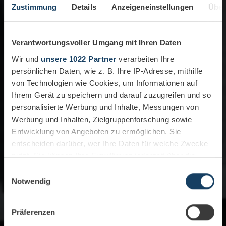
Zustimmung
Details
Anzeigeneinstellungen
Über
Verantwortungsvoller Umgang mit Ihren Daten
Wir und
unsere 1022 Partner
verarbeiten Ihre
persönlichen Daten, wie z. B. Ihre IP-Adresse, mithilfe
von Technologien wie Cookies, um Informationen auf
Ihrem Gerät zu speichern und darauf zuzugreifen und so
personalisierte Werbung und Inhalte, Messungen von
Werbung und Inhalten, Zielgruppenforschung sowie
Entwicklung von Angeboten zu ermöglichen. Sie
entscheiden darüber, wer Ihre Daten für welche Zwecke
nutzt. Sie können Ihre Einwilligung jederzeit über die
Cookie-Erklärung oder durch Klicken auf das Privacy
Einwilligungsauswahl
Trigger Symbol ändern oder widerrufen
Notwendig
Wenn Sie es erlauben, würden wir auch gerne:
Präferenzen
Informationen über Ihre geografische Lage