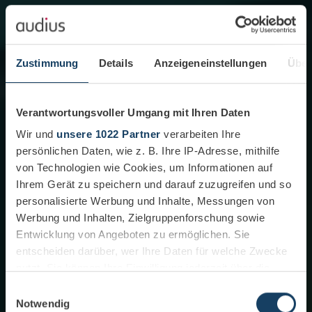
Zustimmung
Details
Anzeigeneinstellungen
Über
Verantwortungsvoller Umgang mit Ihren Daten
Wir und
unsere 1022 Partner
verarbeiten Ihre
persönlichen Daten, wie z. B. Ihre IP-Adresse, mithilfe
von Technologien wie Cookies, um Informationen auf
Ihrem Gerät zu speichern und darauf zuzugreifen und so
personalisierte Werbung und Inhalte, Messungen von
Werbung und Inhalten, Zielgruppenforschung sowie
Entwicklung von Angeboten zu ermöglichen. Sie
entscheiden darüber, wer Ihre Daten für welche Zwecke
nutzt. Sie können Ihre Einwilligung jederzeit über die
Cookie-Erklärung oder durch Klicken auf das Privacy
Einwilligungsauswahl
Trigger Symbol ändern oder widerrufen
Notwendig