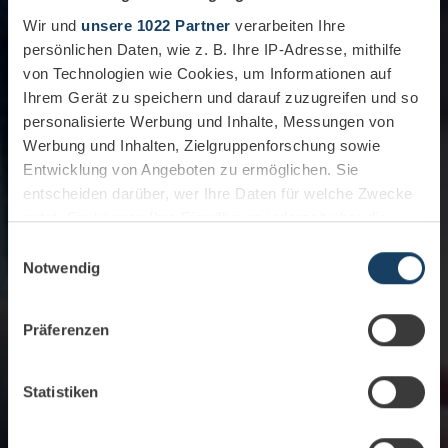
Wir und
unsere 1022 Partner
verarbeiten Ihre
persönlichen Daten, wie z. B. Ihre IP-Adresse, mithilfe
von Technologien wie Cookies, um Informationen auf
Ihrem Gerät zu speichern und darauf zuzugreifen und so
personalisierte Werbung und Inhalte, Messungen von
Werbung und Inhalten, Zielgruppenforschung sowie
Entwicklung von Angeboten zu ermöglichen. Sie
entscheiden darüber, wer Ihre Daten für welche Zwecke
nutzt. Sie können Ihre Einwilligung jederzeit über die
Cookie-Erklärung oder durch Klicken auf das Privacy
Einwilligungsauswahl
Trigger Symbol ändern oder widerrufen
Notwendig
Wenn Sie es erlauben, würden wir auch gerne:
Präferenzen
Informationen über Ihre geografische Lage
erfassen, welche bis auf einige Meter genau sein
können
Statistiken
Ihr Gerät durch aktives Scannen nach
bestimmten Merkmalen (Fingerprinting) identifizieren