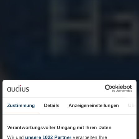
Zustimmung
Details
Anzeigeneinstellungen
Über
Verantwortungsvoller Umgang mit Ihren Daten
Wir und
unsere 1022 Partner
verarbeiten Ihre