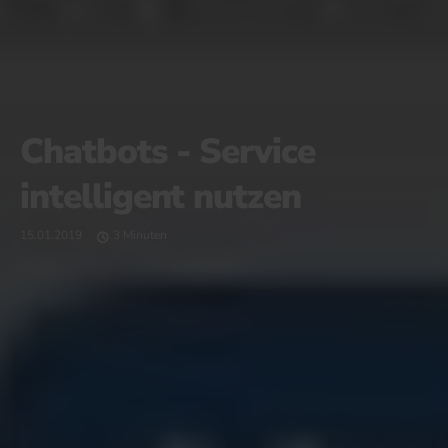
Chatbots - Service
intelligent nutzen
15.01.2019
3 Minuten