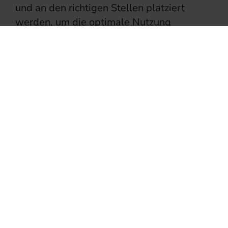
und an den richtigen Stellen platziert
werden, um die optimale Nutzung
auszuschöpfen. Durch den richtigen
Einsatz kann eine durchgehende
Erreichbarkeit erlangt werden und eine
Zeitersparnis, wenn es um Routinefragen
geht.
Der Chatbot muss aber auch als Roboter
erkannt werden und der Kunde sollte auf
Anhieb wissen, dass er mit einem Roboter
kommuniziert.
Ein alleiniger Verlass auf Chatbots kann
Risiken hervorrufen, die vor allem einen
Reputationsverlust beinhalten. Ist die