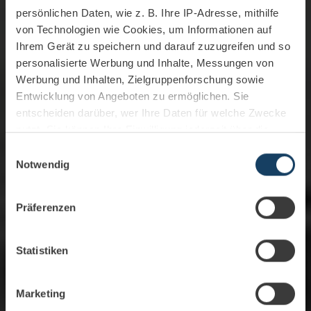
persönlichen Daten, wie z. B. Ihre IP-Adresse, mithilfe
von Technologien wie Cookies, um Informationen auf
Ihrem Gerät zu speichern und darauf zuzugreifen und so
personalisierte Werbung und Inhalte, Messungen von
Werbung und Inhalten, Zielgruppenforschung sowie
Entwicklung von Angeboten zu ermöglichen. Sie
entscheiden darüber, wer Ihre Daten für welche Zwecke
nutzt. Sie können Ihre Einwilligung jederzeit über die
Cookie-Erklärung oder durch Klicken auf das Privacy
Einwilligungsauswahl
Trigger Symbol ändern oder widerrufen
Notwendig
Wenn Sie es erlauben, würden wir auch gerne:
Präferenzen
Informationen über Ihre geografische Lage
erfassen, welche bis auf einige Meter genau sein
können
Statistiken
Ihr Gerät durch aktives Scannen nach
bestimmten Merkmalen (Fingerprinting) identifizieren
Marketing
Erfahren Sie mehr darüber, wie Ihre persönlichen Daten