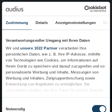
Zustimmung
Details
Anzeigeneinstellungen
Über
Verantwortungsvoller Umgang mit Ihren Daten
Wir und
unsere 1022 Partner
verarbeiten Ihre
persönlichen Daten, wie z. B. Ihre IP-Adresse, mithilfe
von Technologien wie Cookies, um Informationen auf
Ihrem Gerät zu speichern und darauf zuzugreifen und so
personalisierte Werbung und Inhalte, Messungen von
Werbung und Inhalten, Zielgruppenforschung sowie
Entwicklung von Angeboten zu ermöglichen. Sie
entscheiden darüber, wer Ihre Daten für welche Zwecke
nutzt. Sie können Ihre Einwilligung jederzeit über die
Cookie-Erklärung oder durch Klicken auf das Privacy
Einwilligungsauswahl
Trigger Symbol ändern oder widerrufen
Notwendig